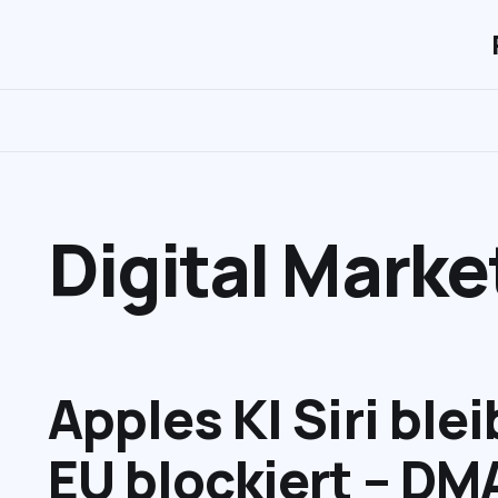
Digital Marke
Apples KI Siri blei
EU blockiert – DM