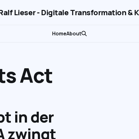
Ralf Lieser - Digitale Transformation & K
Home
About
ts Act
bt in der
A zwingt